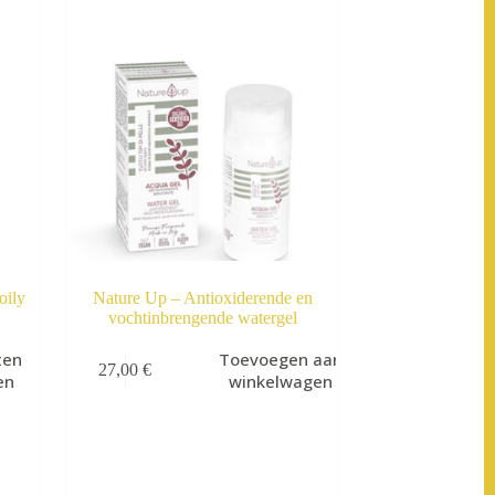
oily
Nature Up – Antioxiderende en
vochtinbrengende watergel
ten
Toevoegen aan
27,00
€
en
winkelwagen