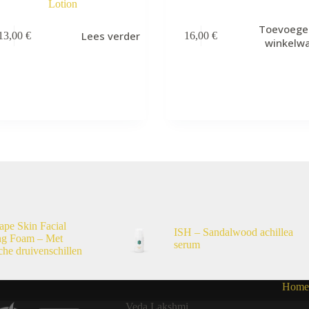
Lotion
Toevoege
Lees verder
13,00
€
16,00
€
winkelw
ape Skin Facial
ISH – Sandalwood achillea
ng Foam – Met
serum
che druivenschillen
Home
Veda Lakshmi