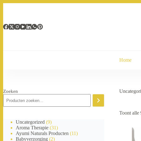
Ga
naar
de
inhoud
Home
Uncategor
Zoeken
Toont alle 
9
Uncategorized
9
p
3
Aroma Therapie
31
r
1
1
Ayumi Naturals Producten
11
o
2
p
1
Babyverzorging
2