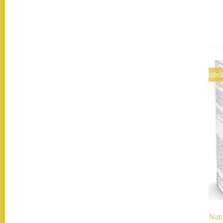
Tijdel
Natu