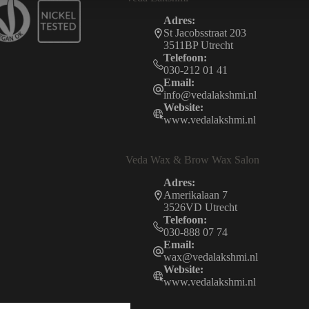
Adres:
St Jacobsstraat 203
3511BP Utrecht
Telefoon:
030-212 01 41
Email:
info@vedalakshmi.nl
Website:
www.vedalakshmi.nl
Veda Wax & Brow Wax Salon
Adres:
Amerikalaan 7
3526VD Utrecht
Telefoon:
030-888 07 74
Email:
wax@vedalakshmi.nl
Website:
www.vedalakshmi.nl