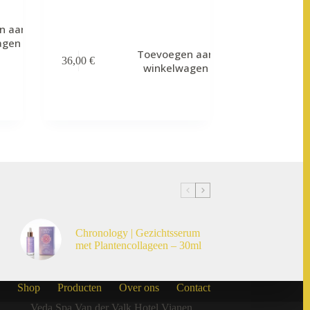
n aan
agen
Toevoegen aan
36,00
€
winkelwagen
Chronology | Gezichtsserum
met Plantencollageen – 30ml
Shop
Producten
Over ons
Contact
Veda Spa Van der Valk Hotel Vianen