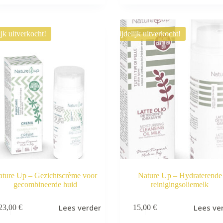
ijk uitverkocht!
Tijdelijk uitverkocht!
ature Up – Gezichtscrème voor
Nature Up – Hydraterende
gecombineerde huid
reinigingsoliemelk
Lees verder
Lees ve
23,00
€
15,00
€