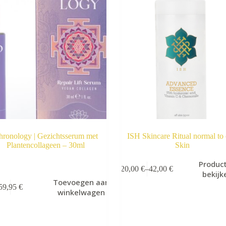
hronology | Gezichtsserum met
ISH Skincare Ritual normal to 
Plantencollageen – 30ml
Skin
Produc
20,00
€
–
42,00
€
bekijk
Toevoegen aan
59,95
€
winkelwagen