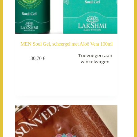
MEN Soul Gel, scheergel met Aloë Vera 100ml
Toevoegen aan
30,70
€
winkelwagen