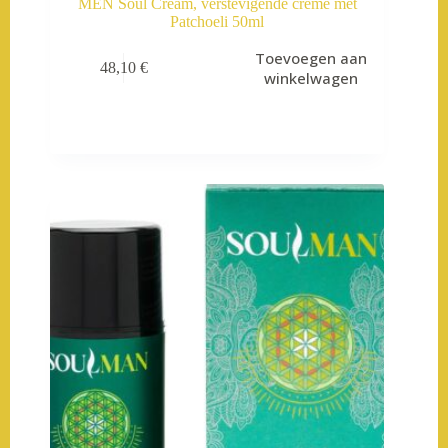
MEN Soul Cream, verstevigende crème met
Patchoeli 50ml
Toevoegen aan
48,10
€
winkelwagen