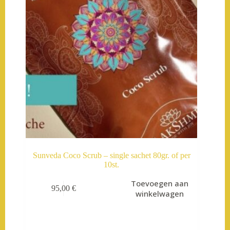
Sunveda Coco Scrub – single sachet 80gr. of per
10st.
Toevoegen aan
95,00
€
winkelwagen