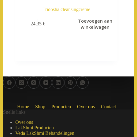
Tridosha cleansingcreme
Toevoegen aan
24,35
€
winkelwagen
Home
Shop
Producten
Over ons
Contact
Snelle links
Over ons
LakShmi Producten
Veda LakShmi Behandelingen