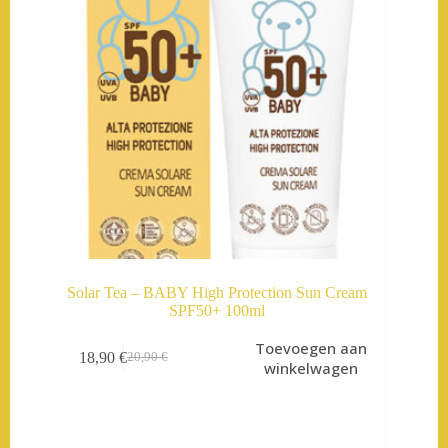
Solar Tea – BABY High Protection Sun Cream
SPF50+ 100ml
Toevoegen aan
18,90
€
20,90
€
Oorspronkelijke
Huidige
winkelwagen
prijs
prijs
was:
is:
20,90 €.
18,90 €.