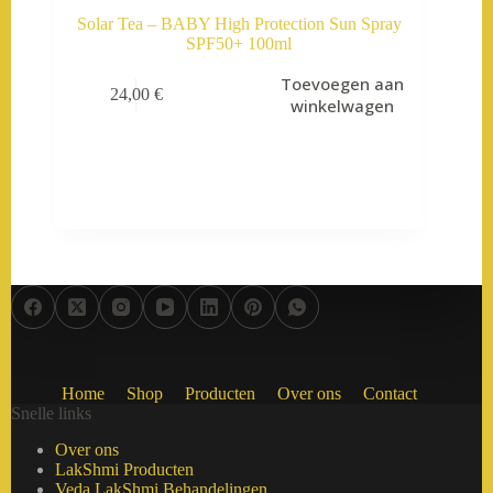
Solar Tea – BABY High Protection Sun Spray
SPF50+ 100ml
Toevoegen aan
24,00
€
winkelwagen
Home
Shop
Producten
Over ons
Contact
Snelle links
Over ons
LakShmi Producten
Veda LakShmi Behandelingen