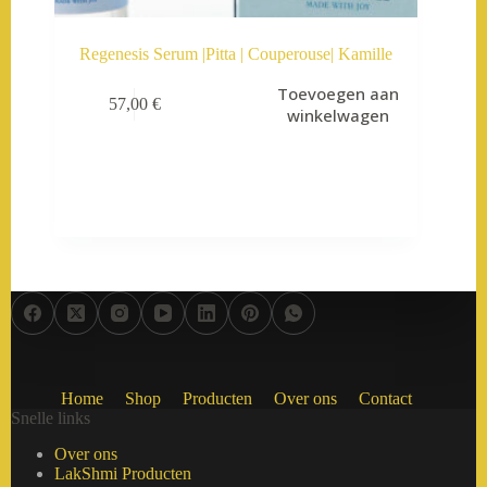
Regenesis Serum |Pitta | Couperouse| Kamille
Toevoegen aan
57,00
€
winkelwagen
Home
Shop
Producten
Over ons
Contact
Snelle links
Over ons
LakShmi Producten