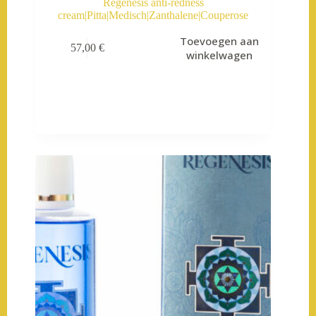
Regenesis anti-redness
cream|Pitta|Medisch|Zanthalene|Couperose
Toevoegen aan
57,00
€
winkelwagen