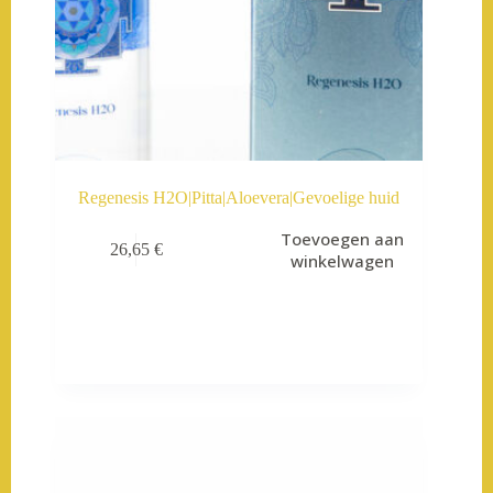
Regenesis H2O|Pitta|Aloevera|Gevoelige huid
Toevoegen aan
26,65
€
winkelwagen