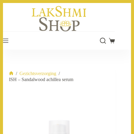
Ga
naar
de
inhoud
Winkelwage
/
Gezichtsverzorging
/
Home
ISH – Sandalwood achillea serum