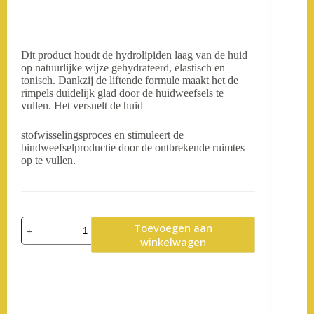
Dit product houdt de hydrolipiden laag van de huid
op natuurlijke wijze gehydrateerd, elastisch en
tonisch. Dankzij de liftende formule maakt het de
rimpels duidelijk glad door de huidweefsels te
vullen. Het versnelt de huid
stofwisselingsproces en stimuleert de
bindweefselproductie door de ontbrekende ruimtes
op te vullen.
ISH
Toevoegen aan
-
winkelwagen
Sandalwood
achillea
serum
aantal