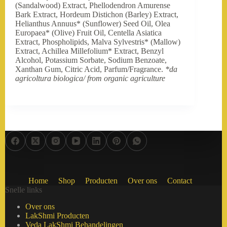
(Sandalwood) Extract, Phellodendron Amurense
Bark Extract, Hordeum Distichon (Barley) Extract,
Helianthus Annuus* (Sunflower) Seed Oil, Olea
Europaea* (Olive) Fruit Oil, Centella Asiatica
Extract, Phospholipids, Malva Sylvestris* (Mallow)
Extract, Achillea Millefolium* Extract, Benzyl
Alcohol, Potassium Sorbate, Sodium Benzoate,
Xanthan Gum, Citric Acid, Parfum/Fragrance.
*da
agricoltura biologica/ from organic agriculture
Home
Shop
Producten
Over ons
Contact
Snelle links
Over ons
LakShmi Producten
Veda LakShmi Behandelingen