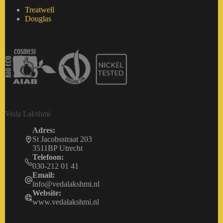
Treatwell
Douglas
Veda Lakshmi
Adres:
St Jacobsstraat 203
3511BP Utrecht
Telefoon:
030-212 01 41
Email:
info@vedalakshmi.nl
Website:
www.vedalakshmi.nl