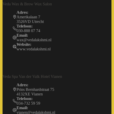
Veda Wax & Brow Wax Salon
Adres:
Amerikalaan 7
3526VD Utrecht
Telefoon:
030-888 07 74
Email:
wax@vedalakshmi.nl
Website:
www.vedalakshmi.nl
Veda Spa Van der Valk Hotel Vianen
Adres:
Prins Bernhardstraat 75
4132XE Vianen
Telefoon:
034-732 59 59
Email:
vianen@vedalakshmi.nl