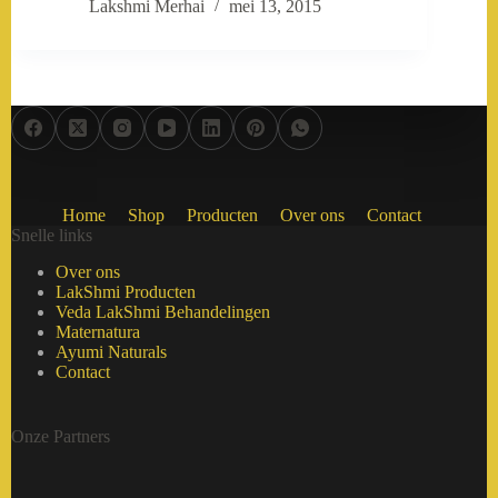
Lakshmi Merhai
mei 13, 2015
Home
Shop
Producten
Over ons
Contact
Snelle links
Over ons
LakShmi Producten
Veda LakShmi Behandelingen
Maternatura
Ayumi Naturals
Contact
Onze Partners