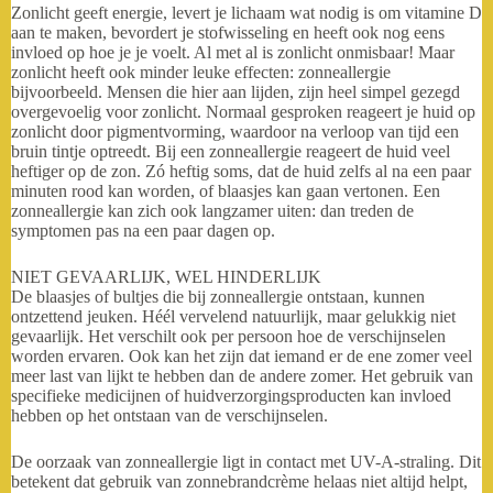
Zonlicht geeft energie, levert je lichaam wat nodig is om vitamine D
aan te maken, bevordert je stofwisseling en heeft ook nog eens
invloed op hoe je je voelt. Al met al is zonlicht onmisbaar! Maar
zonlicht heeft ook minder leuke effecten: zonneallergie
bijvoorbeeld. Mensen die hier aan lijden, zijn heel simpel gezegd
overgevoelig voor zonlicht. Normaal gesproken reageert je huid op
zonlicht door pigmentvorming, waardoor na verloop van tijd een
bruin tintje optreedt. Bij een zonneallergie reageert de huid veel
heftiger op de zon. Zó heftig soms, dat de huid zelfs al na een paar
minuten rood kan worden, of blaasjes kan gaan vertonen. Een
zonneallergie kan zich ook langzamer uiten: dan treden de
symptomen pas na een paar dagen op.
NIET GEVAARLIJK, WEL HINDERLIJK
De blaasjes of bultjes die bij zonneallergie ontstaan, kunnen
ontzettend jeuken. Héél vervelend natuurlijk, maar gelukkig niet
gevaarlijk. Het verschilt ook per persoon hoe de verschijnselen
worden ervaren. Ook kan het zijn dat iemand er de ene zomer veel
meer last van lijkt te hebben dan de andere zomer. Het gebruik van
specifieke medicijnen of huidverzorgingsproducten kan invloed
hebben op het ontstaan van de verschijnselen.
De oorzaak van zonneallergie ligt in contact met UV-A-straling. Dit
betekent dat gebruik van zonnebrandcrème helaas niet altijd helpt,