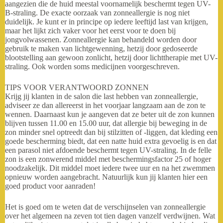
aangezien die de huid meestal voornamelijk beschermt tegen UV-
B-straling. De exacte oorzaak van zonneallergie is nog niet
duidelijk. Je kunt er in principe op iedere leeftijd last van krijgen,
maar het lijkt zich vaker voor het eerst voor te doen bij
jongvolwassenen. Zonneallergie kan behandeld worden door
gebruik te maken van lichtgewenning, hetzij door gedoseerde
blootstelling aan gewoon zonlicht, hetzij door lichttherapie met UV-
straling. Ook worden soms medicijnen voorgeschreven.
TIPS VOOR VERANTWOORD ZONNEN
Krijg jij klanten in de salon die last hebben van zonneallergie,
adviseer ze dan allereerst in het voorjaar langzaam aan de zon te
wennen. Daarnaast kun je aangeven dat ze beter uit de zon kunnen
blijven tussen 11.00 en 15.00 uur, dat allergie bij beweging in de
zon minder snel optreedt dan bij stilzitten of -liggen, dat kleding een
goede bescherming biedt, dat een natte huid extra gevoelig is en dat
een parasol niet afdoende beschermt tegen UV-straling. In de felle
zon is een zonwerend middel met beschermingsfactor 25 of hoger
noodzakelijk. Dit middel moet iedere twee uur en na het zwemmen
opnieuw worden aangebracht. Natuurlijk kun jij klanten hier een
goed product voor aanraden!
Het is goed om te weten dat de verschijnselen van zonneallergie
over het algemeen na zeven tot tien dagen vanzelf verdwijnen. Wat