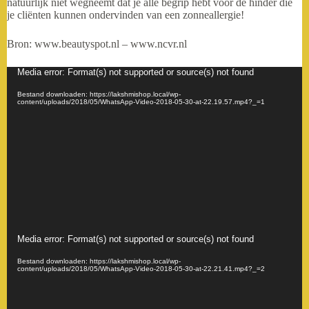
natuurlijk niet wegneemt dat je alle begrip hebt voor de hinder die
je cliënten kunnen ondervinden van een zonneallergie!
Bron: www.beautyspot.nl – www.ncvr.nl
Videospeler
Media error: Format(s) not supported or source(s) not found
Bestand downloaden: https://lakshmishop.local/wp-
content/uploads/2018/05/WhatsApp-Video-2018-05-30-at-22.19.57.mp4?_=1
Videospeler
Media error: Format(s) not supported or source(s) not found
Bestand downloaden: https://lakshmishop.local/wp-
content/uploads/2018/05/WhatsApp-Video-2018-05-30-at-22.21.41.mp4?_=2