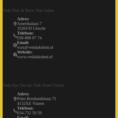
Veda Wax & Brow Wax Salon
Adres:
Amerikalaan 7
3526VD Utrecht
Telefoon:
030-888 07 74
Email:
wax@vedalakshmi.nl
Website:
www.vedalakshmi.nl
Veda Spa Van der Valk Hotel Vianen
Adres:
Prins Bernhardstraat 75
4132XE Vianen
Telefoon:
034-732 59 59
Email: