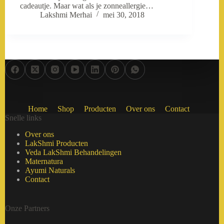
cadeautje. Maar wat als je zonneallergie…
Lakshmi Merhai
mei 30, 2018
Home
Shop
Producten
Over ons
Contact
Snelle links
Over ons
LakShmi Producten
Veda LakShmi Behandelingen
Maternatura
Ayumi Naturals
Contact
Onze Partners