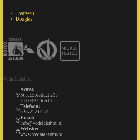
Treatwell
Douglas
Veda Lakshmi
Adres:
St Jacobsstraat 203
3511BP Utrecht
Telefoon:
030-212 01 41
Email:
info@vedalakshmi.nl
Website:
www.vedalakshmi.nl