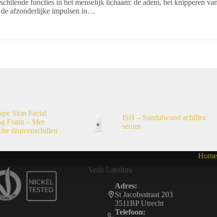
rschilende functies in het menselijk lichaam: de adem, het knipperen v
n, de afzonderlijke impulsen in…
ape Skin Facial
ISH – Sandalwood achillea
ng Foam – Met
serum
che druivenschillen
Home
Veda Lakshmi
Adres:
St Jacobsstraat 203
3511BP Utrecht
Telefoon: