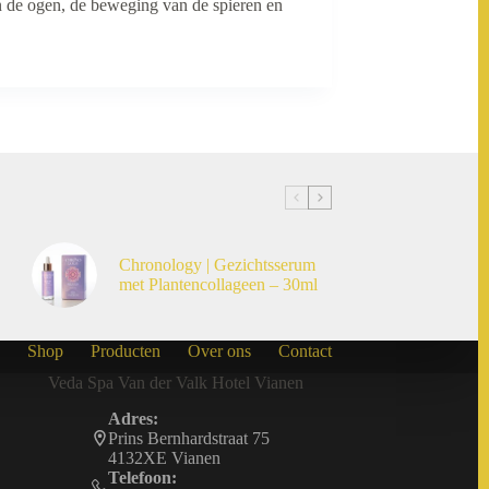
an de ogen, de beweging van de spieren en
Chronology | Gezichtsserum
met Plantencollageen – 30ml
Shop
Producten
Over ons
Contact
Veda Spa Van der Valk Hotel Vianen
Adres:
Prins Bernhardstraat 75
4132XE Vianen
Telefoon: