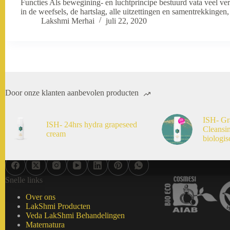
Functies Als bewegining- en luchtprincipe bestuurd vata veel ve
in de weefsels, de hartslag, alle uitzettingen en samentrekkinge
Lakshmi Merhai
juli 22, 2020
Door onze klanten aanbevolen producten
ISH- Gr
ISH- 24hrs hydra grapeseed
Cleansi
cream
biologis
Snelle links
Over ons
LakShmi Producten
Veda LakShmi Behandelingen
Maternatura