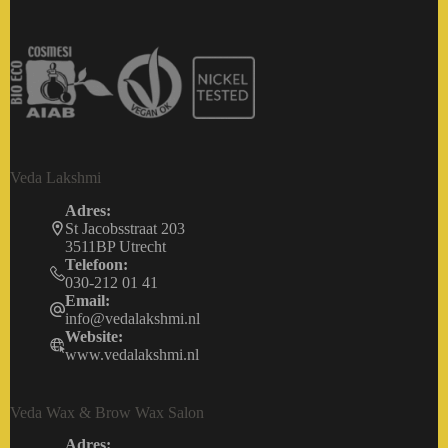
Veda Lakshmi
Adres:
St Jacobsstraat 203
3511BP Utrecht
Telefoon:
030-212 01 41
Email:
info@vedalakshmi.nl
Website:
www.vedalakshmi.nl
Veda Wax & Brow Wax Salon
Adres: