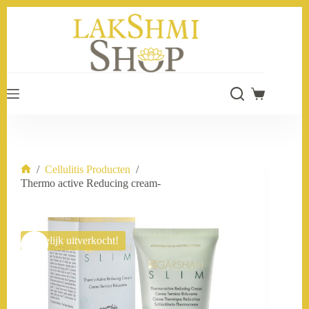
Ga
naar
de
inhoud
Winkelwage
/
Cellulitis Producten
/
Home
Thermo active Reducing cream-
Tijdelijk uitverkocht!