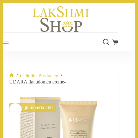
Ga
naar
de
inhoud
Winkelwage
/
Cellulitis Producten
/
Home
UDARA flat adomen creme-
Tijdelijk uitverkocht!