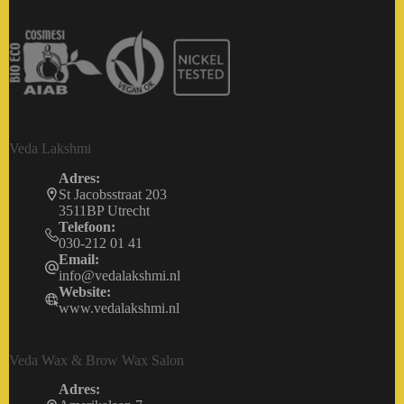
Veda Lakshmi
Adres:
St Jacobsstraat 203
3511BP Utrecht
Telefoon:
030-212 01 41
Email:
info@vedalakshmi.nl
Website:
www.vedalakshmi.nl
Veda Wax & Brow Wax Salon
Adres: