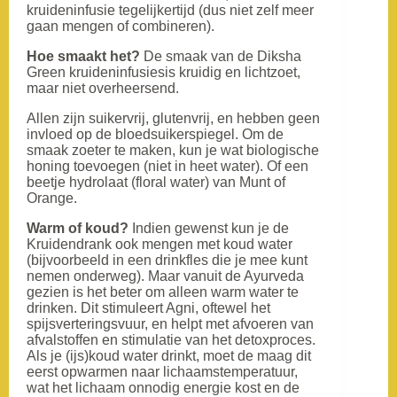
kruideninfusie tegelijkertijd (dus niet zelf meer
gaan mengen of combineren).
Hoe smaakt het?
De smaak van de Diksha
Green kruideninfusiesis kruidig en lichtzoet,
maar niet overheersend.
Allen zijn suikervrij, glutenvrij, en hebben geen
invloed op de bloedsuikerspiegel. Om de
smaak zoeter te maken, kun je wat biologische
honing toevoegen (niet in heet water). Of een
beetje hydrolaat (floral water) van Munt of
Orange.
Warm of koud?
Indien gewenst kun je de
Kruidendrank ook mengen met koud water
(bijvoorbeeld in een drinkfles die je mee kunt
nemen onderweg). Maar vanuit de Ayurveda
gezien is het beter om alleen warm water te
drinken. Dit stimuleert Agni, oftewel het
spijsverteringsvuur, en helpt met afvoeren van
afvalstoffen en stimulatie van het detoxproces.
Als je (ijs)koud water drinkt, moet de maag dit
eerst opwarmen naar lichaamstemperatuur,
wat het lichaam onnodig energie kost en de