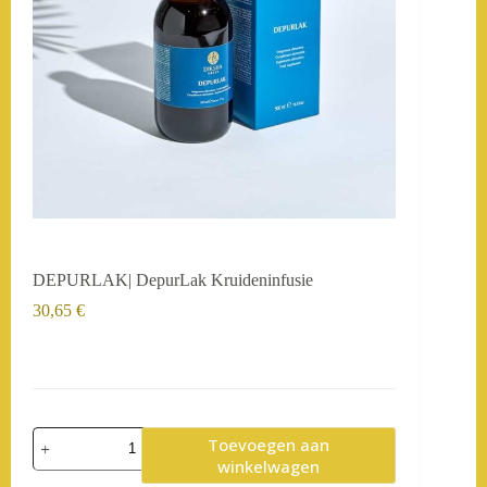
DEPURLAK| DepurLak Kruideninfusie
30,65
€
DEPURLAK|
Toevoegen aan
DepurLak
winkelwagen
Kruideninfusie