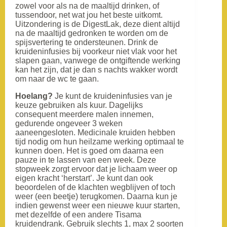
zowel voor als na de maaltijd drinken, of
tussendoor, net wat jou het beste uitkomt.
Uitzondering is de DigestLak, deze dient altijd
na de maaltijd gedronken te worden om de
spijsvertering te ondersteunen. Drink de
kruideninfusies bij voorkeur niet vlak voor het
slapen gaan, vanwege de ontgiftende werking
kan het zijn, dat je dan s nachts wakker wordt
om naar de wc te gaan.
Hoelang?
Je kunt de kruideninfusies van je
keuze gebruiken als kuur. Dagelijks
consequent meerdere malen innemen,
gedurende ongeveer 3 weken
aaneengesloten. Medicinale kruiden hebben
tijd nodig om hun heilzame werking optimaal te
kunnen doen. Het is goed om daarna een
pauze in te lassen van een week. Deze
stopweek zorgt ervoor dat je lichaam weer op
eigen kracht ‘herstart’. Je kunt dan ook
beoordelen of de klachten wegblijven of toch
weer (een beetje) terugkomen. Daarna kun je
indien gewenst weer een nieuwe kuur starten,
met dezelfde of een andere Tisama
kruidendrank. Gebruik slechts 1, max 2 soorten