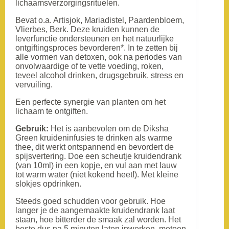
lichaamsverzorgingsrituelen.
Bevat o.a. Artisjok, Mariadistel, Paardenbloem,
Vlierbes, Berk. Deze kruiden kunnen de
leverfunctie ondersteunen en het natuurlijke
ontgiftingsproces bevorderen*. In te zetten bij
alle vormen van detoxen, ook na periodes van
onvolwaardige of te vette voeding, roken,
teveel alcohol drinken, drugsgebruik, stress en
vervuiling.
Een perfecte synergie van planten om het
lichaam te ontgiften.
Gebruik:
Het is aanbevolen om de Diksha
Green kruideninfusies te drinken als warme
thee, dit werkt ontspannend en bevordert de
spijsvertering. Doe een scheutje kruidendrank
(van 10ml) in een kopje, en vul aan met lauw
tot warm water (niet kokend heet!). Met kleine
slokjes opdrinken.
Steeds goed schudden voor gebruik. Hoe
langer je de aangemaakte kruidendrank laat
staan, hoe bitterder de smaak zal worden. Het
beste dus na 5 minuten laten inwerken, meteen