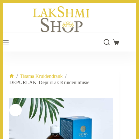
Ga
naar
de
inhoud
Winkelwage
/
Tisama Kruidendrank
/
Home
DEPURLAK| DepurLak Kruideninfusie