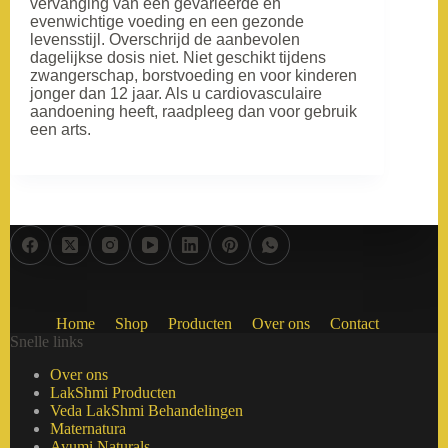
vervanging van een gevarieerde en
evenwichtige voeding en een gezonde
levensstijl. Overschrijd de aanbevolen
dagelijkse dosis niet. Niet geschikt tijdens
zwangerschap, borstvoeding en voor kinderen
jonger dan 12 jaar. Als u cardiovasculaire
aandoening heeft, raadpleeg dan voor gebruik
een arts.
Home
Shop
Producten
Over ons
Contact
Snelle links
Over ons
LakShmi Producten
Veda LakShmi Behandelingen
Maternatura
Ayumi Naturals