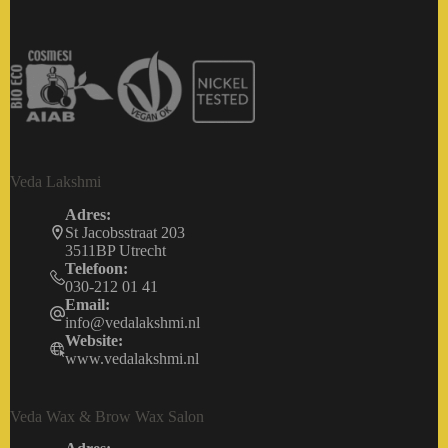
Veda Lakshmi
Adres:
St Jacobsstraat 203
3511BP Utrecht
Telefoon:
030-212 01 41
Email:
info@vedalakshmi.nl
Website:
www.vedalakshmi.nl
Veda Wax & Brow Wax Salon