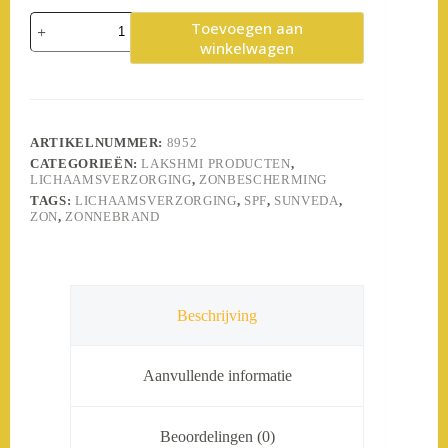
Sunveda
Toevoegen aan
Hydra
winkelwagen
Sun
dry
oil
spf
30
aantal
ARTIKELNUMMER:
8952
CATEGORIEËN:
LAKSHMI PRODUCTEN
,
LICHAAMSVERZORGING
,
ZONBESCHERMING
TAGS:
LICHAAMSVERZORGING
,
SPF
,
SUNVEDA
,
ZON
,
ZONNEBRAND
Beschrijving
Aanvullende informatie
Beoordelingen (0)