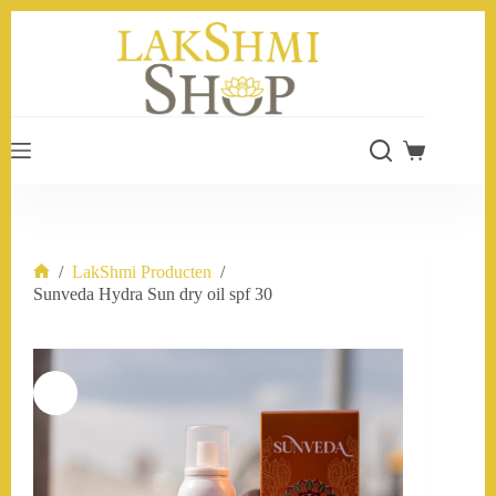
Ga
naar
de
inhoud
Winkelwage
/
LakShmi Producten
/
Home
Sunveda Hydra Sun dry oil spf 30