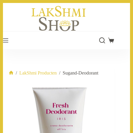
Ga
naar
de
inhoud
Winkelwage
/
LakShmi Producten
/
Sugand-Deodorant
Home