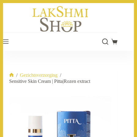
Ga
naar
de
inhoud
Winkelwage
/
Gezichtsverzorging
/
Home
Sensitive Skin Cream | Pitta|Rozen extract