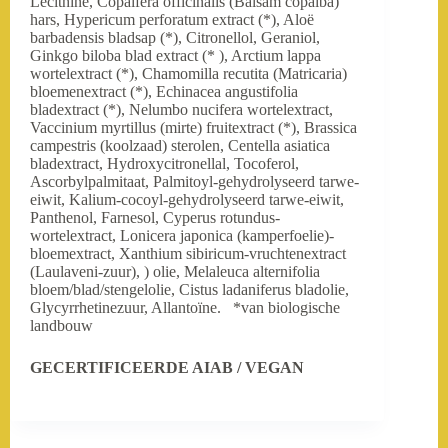
Lecithine, Copaifera officinalis (Balsam copaiba)
hars, Hypericum perforatum extract (*), Aloë
barbadensis bladsap (*), Citronellol, Geraniol,
Ginkgo biloba blad extract (* ), Arctium lappa
wortelextract (*), Chamomilla recutita (Matricaria)
bloemenextract (*), Echinacea angustifolia
bladextract (*), Nelumbo nucifera wortelextract,
Vaccinium myrtillus (mirte) fruitextract (*), Brassica
campestris (koolzaad) sterolen, Centella asiatica
bladextract, Hydroxycitronellal, Tocoferol,
Ascorbylpalmitaat, Palmitoyl-gehydrolyseerd tarwe-
eiwit, Kalium-cocoyl-gehydrolyseerd tarwe-eiwit,
Panthenol, Farnesol, Cyperus rotundus-
wortelextract, Lonicera japonica (kamperfoelie)-
bloemextract, Xanthium sibiricum-vruchtenextract
(Laulaveni-zuur), ) olie, Melaleuca alternifolia
bloem/blad/stengelolie, Cistus ladaniferus bladolie,
Glycyrrhetinezuur, Allantoïne.
*van biologische
landbouw
GECERTIFICEERDE AIAB / VEGAN