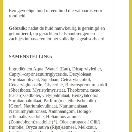
Een gevoelige huid of een huid die vatbaar is voor
roodheid.
Gebruik:
nadat de huid nauwkeurig is gereinigd en
getonifieerd, op gezicht en hals aanbrengen en
zachtjes inmasseren tot het volledig is geabsorbeerd.
SAMENSTELLING:
Ingrediënten Aqua [Water] (Eau), Dicaprylylether,
Capryl-/caprinezuurtriglyceride, Decyloleaat,
Sorbitaanolivaat, Squalaan, Cetearylalcohol,
Cetearylglucoside, Glycerine, Butyrospermum parkii
(Shea)boter, Myristylmyristaat, Theobroma cacao
(cacao)zaadboter, Cetylpalmitaat, Benzylalcohol,
Sorbitanpalmitaat, Parfum (met etherische olie)
[Geur], Natriumlevulinaat, Natriumanisaat,
Natriumhyaluronaat, Xanthaangom, Borago
officinalis zaadolie, Helianthus annuus
(Zonnebloem)zaadolie (*), Olea europaea ( Olijf)
fruitolie, Oryza sativa (Rijst)zetmeel, Melkzuur,