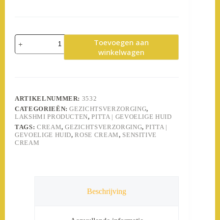
Sensitive
Toevoegen aan
Skin
winkelwagen
Cream
|
Pitta|Rozen
extract
aantal
ARTIKELNUMMER:
3532
CATEGORIEËN:
GEZICHTSVERZORGING
,
LAKSHMI PRODUCTEN
,
PITTA | GEVOELIGE HUID
TAGS:
CREAM
,
GEZICHTSVERZORGING
,
PITTA |
GEVOELIGE HUID
,
ROSE CREAM
,
SENSITIVE
CREAM
Beschrijving