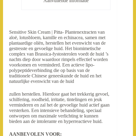
Aanvullende informatie
Sensitive Skin Cream | Pitta- Plantenextracten van
aloë, lotusbloem, kamille en echinacea, samen met
plantaardige oliën, herstellen het evenwicht van de
gestresste en gevoelige huid. Het biomimetische
complex van Brassica-fystosterolen voedt de huid ’s
nachts diep door waardoor rimpels effectief worden
voorkomen en verminderd. Een actieve lipo-
polypeptideverbinding die op basis van de
traditionele Chinese geneeskunde de huid en het
natuurlijke evenwicht van de huid
zullen herstellen. Hierdoor gaat het trekkerig gevoel,
schilfering, roodheid, irritatie, tintelingen en jeuk
verminderen en zal het de gevoelige huid actief gaan
versterken. Een intensieve behandeling, speciaal
ontworpen om maximale verlichting te kunnen
bieden aan de intolerante en hyperreactieve huid.
AANBEVOLEN VOOR: