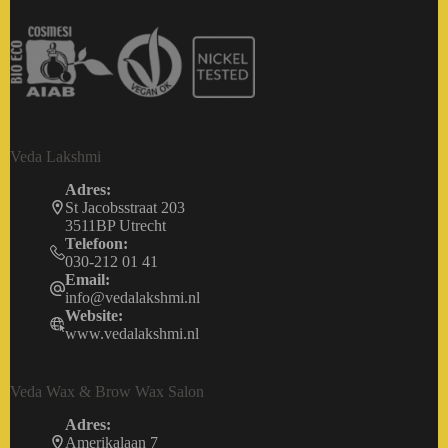
Veda Lakshmi
Adres:
St Jacobsstraat 203
3511BP Utrecht
Telefoon:
030-212 01 41
Email:
info@vedalakshmi.nl
Website:
www.vedalakshmi.nl
Veda Wax & Brow Wax Salon
Adres:
Amerikalaan 7