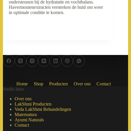
ondersteunen bij de hydratatie en vochtbalans.
Havermoutenextracten versterken de huid om weer
in optimale conditie te komen.
Home
Shop
Producten
Over ons
Contact
Snelle links
Over ons
LakShmi Producten
Veda LakShmi Behandelingen
Maternatura
Ayumi Naturals
Contact