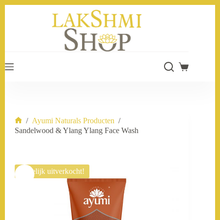
Ga
naar
de
inhoud
Winkelwage
/
Ayumi Naturals Producten
/
Home
Sandelwood & Ylang Ylang Face Wash
Tijdelijk uitverkocht!