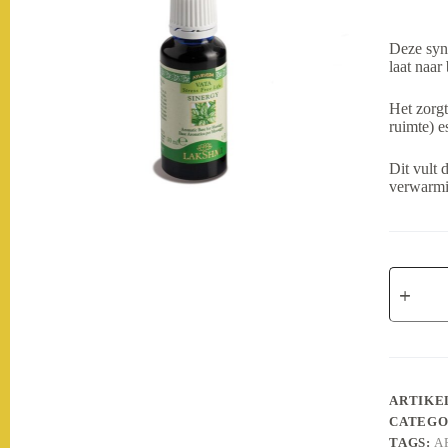
Deze syne
laat naar
Het zorgt
ruimte) e
Dit vult 
verwarmi
LakShmi
Synergy
Oil
Vata
aantal
ARTIK
CATEGO
TAGS:
A