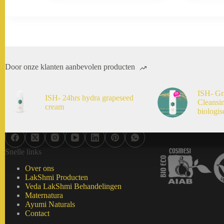
Door onze klanten aanbevolen producten
ISH- Gr
ISH- 24hrs hydra grapeseed
Cleansi
cream
biologis
Snelle links
Over ons
LakShmi Producten
Veda LakShmi Behandelingen
Maternatura
Ayumi Naturals
Contact