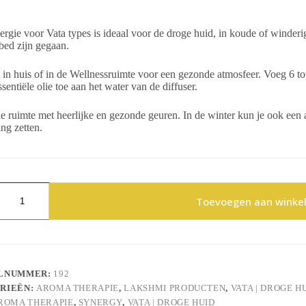
rgie voor Vata types is ideaal voor de droge huid, in koude of winderig
 bed zijn gegaan.
 in huis of in de Wellnessruimte voor een gezonde atmosfeer. Voeg 6 tot
ssentiële olie toe aan het water van de diffuser.
de ruimte met heerlijke en gezonde geuren. In de winter kun je ook een 
ng zetten.
Toevoegen aan winke
ELNUMMER:
192
RIEËN:
AROMA THERAPIE
,
LAKSHMI PRODUCTEN
,
VATA | DROGE H
ROMA THERAPIE
,
SYNERGY
,
VATA | DROGE HUID