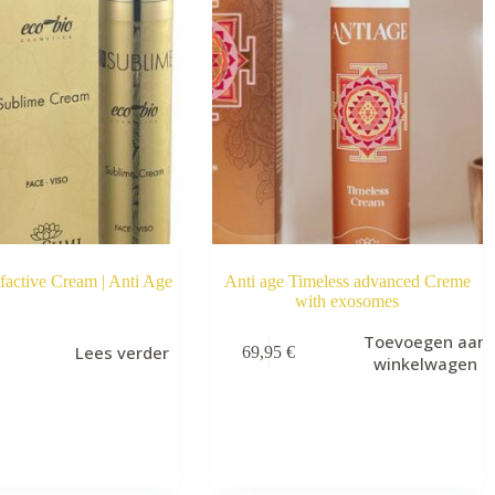
factive Cream | Anti Age
Anti age Timeless advanced Creme
with exosomes
Toevoegen aan
Lees verder
69,95
€
winkelwagen