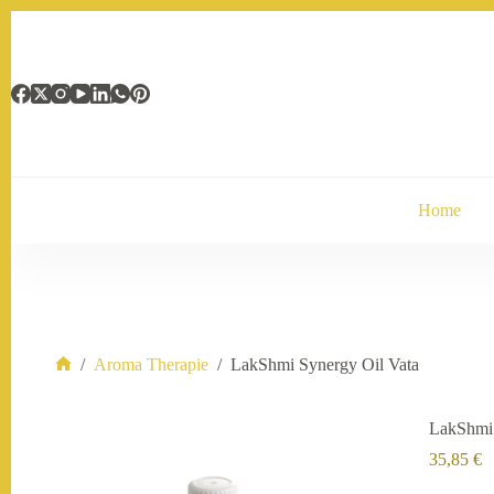
Ga
naar
de
inhoud
Home
/
Aroma Therapie
/
LakShmi Synergy Oil Vata
Home
LakShmi 
35,85
€