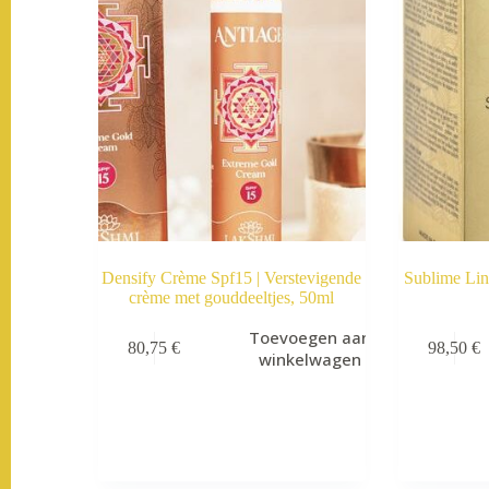
Densify Crème Spf15 | Verstevigende
Sublime Lin
crème met gouddeeltjes, 50ml
Toevoegen aan
80,75
€
98,50
€
winkelwagen