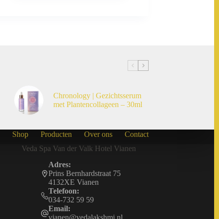
Chronology | Gezichtsserum
met Plantencollageen – 30ml
Shop
Producten
Over ons
Contact
Veda Spa Van der Valk Hotel Vianen
Adres:
Prins Bernhardstraat 75
4132XE Vianen
Telefoon:
034-732 59 59
Email:
vianen@vedalakshmi.nl