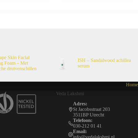
ape Skin Facial
ISH – Sandalwood achillea
ng Foam – Met
serum
che druivenschillen
Home
Veda Lakshmi
Adres:
St Jacobsstraat 203
3511BP Utrecht
Telefoon:
030-212 01 41
Email:
info@vedalakshmi.nl