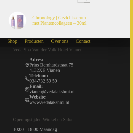
Chronology | Gezichtsserum
met Plantencollageen – 30ml
Shop
Producten
Over ons
Contact
Veda Spa Van der Valk Hotel Vianen
Adres:
Prins Bernhardstraat 75
4132XE Vianen
Telefoon:
034-732 59 59
Email:
vianen@vedalakshmi.nl
Website:
www.vedalakshmi.nl
Openingstijden Winkel en Salon
10:00 - 18:00 Maandag