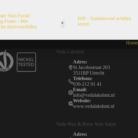
ape Skin Facial
ISH – Sandalwood achillea
ng Foam – Met
serum
che druivenschillen
Home
Veda Lakshmi
Adres:
St Jacobsstraat 203
3511BP Utrecht
Telefoon:
030-212 01 41
Email:
info@vedalakshmi.nl
Website:
www.vedalakshmi.nl
Veda Wax & Brow Wax Salon
Adres: