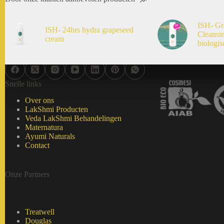
ISH- Gr
ISH- 24hrs hydra grapeseed
Cleansi
cream
biologis
Snelle links
Over ons
LakShmi Producten
Veda LakShmi Behandelingen
Maternatura
Ayumi Naturals
Contact
Onze Partners
Treatwell
Douglas