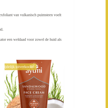
exfoliant van vulkanisch puimsteen voelt
id.
liator een weldaad voor zowel de huid als
Tijdelijk uitverkocht!