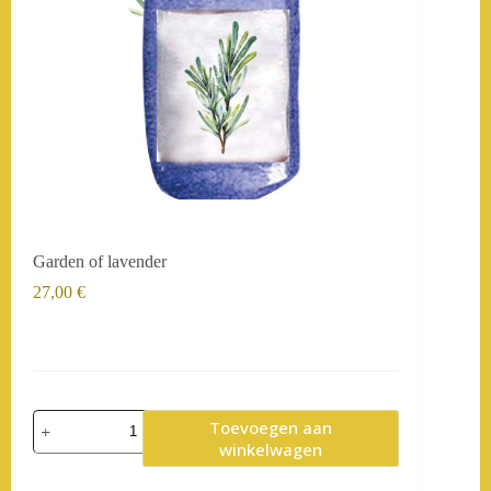
Garden of lavender
27,00
€
Garden
Toevoegen aan
of
winkelwagen
lavender
aantal