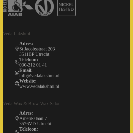
Veda Lakshmi
Adres:
St Jacobsstraat 203
3511BP Utrecht
Telefoon:
030-212 01 41
Email:
info@vedalakshmi.nl
Website:
www.vedalakshmi.nl
Veda Wax & Brow Wax Salon
Adres:
Amerikalaan 7
3526VD Utrecht
Telefoon: