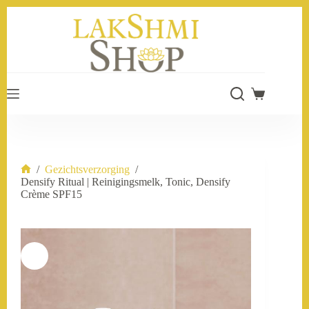
Ga
naar
de
inhoud
Winkelwage
/
Gezichtsverzorging
/
Home
Densify Ritual | Reinigingsmelk, Tonic, Densify
Crème SPF15