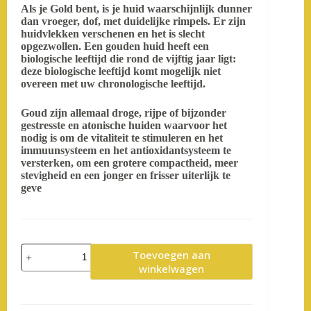
Als je Gold bent, is je huid waarschijnlijk dunner
dan vroeger, dof, met duidelijke rimpels. Er zijn
huidvlekken verschenen en het is slecht
opgezwollen. Een gouden huid heeft een
biologische leeftijd die rond de vijftig jaar ligt: ​​
deze biologische leeftijd komt mogelijk niet
overeen met uw chronologische leeftijd.
Goud zijn allemaal droge, rijpe of bijzonder
gestresste en atonische huiden waarvoor het
nodig is om de vitaliteit te stimuleren en het
immuunsysteem en het antioxidantsysteem te
versterken, om een ​​grotere compactheid, meer
stevigheid en een jonger en frisser uiterlijk te
geve
Densify
Toevoegen aan
Ritual
winkelwagen
|
Reinigingsmelk,
Tonic,
Densify