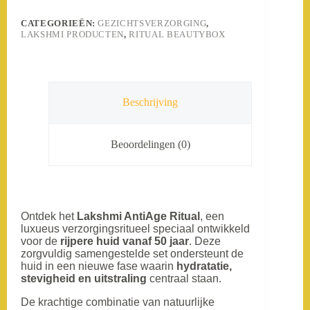
Crème
SPF15
CATEGORIEËN:
GEZICHTSVERZORGING
,
aantal
LAKSHMI PRODUCTEN
,
RITUAL BEAUTYBOX
Beschrijving
Beoordelingen (0)
Ontdek het
Lakshmi AntiAge Ritual
, een
luxueus verzorgingsritueel speciaal ontwikkeld
voor de
rijpere huid vanaf 50 jaar
. Deze
zorgvuldig samengestelde set ondersteunt de
huid in een nieuwe fase waarin
hydratatie,
stevigheid en uitstraling
centraal staan.
De krachtige combinatie van natuurlijke